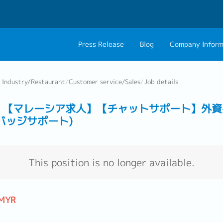
Press Release
Blog
Company Inform
About Us
Contact 
e Industry/Restaurant
/
Customer service/Sales
/
Job details
Philosophy
Career C
osed】 【マレーシア求人】【チャットサポート】外資
Group CEO Mess
証バッジサポート)
Work With Us
This position is no longer available.
 MYR