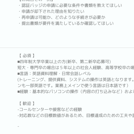
・認証バッジの申請に必要な条件や書類を教えてほしい
・申請が却下された理由を知りたい
・再申請は可能か、どのような手続きが必要か
・提出書類が要件を満たしているか確認してほしい
【 必須 】
■四年制大学卒業以上の方(新卒、第二新卒応募可)
短大・専門卒の場合は５年以上の社会人経験、高等学校卒の
■言語：英語資料理解・日常会話レベル
(トレーニング、提供資料、システムの操作は英語となります
ンも一部英語です。業務上メインで使う言語は日本語です）
■経験：基本的なパソコンの操作（内容の打ち込みなど）およ
【 歓迎 】
-コールセンターや接客などの経験
-対応数などの目標数値があるため、目標達成のための工夫や
-