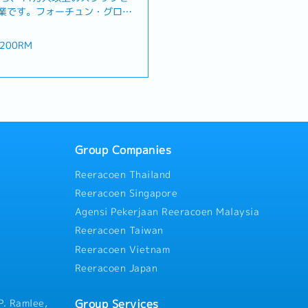
企業です。フォーチュン・グロー
社を含む、2,000社以上のグロ
っており、幅広い業界で多様な
200RM
す。この度は、顧客の IT 資
ウェア、ライセンス)を正しく・
な状態を維持するアッセトマネ
ル
クライアントとの会議のリード
への参加、必要に応じてオンサ
フト（土日休み）
ます。）【業務内容】• 顧客向
提供• 顧客やパートナー、社内
て対応• 資産情報の確認、更
Group Companies
(MACD 対応)• IB(製品設置
Reeracoen Thailand
守契約・ライセンスの更新支援•
• コンプライアンス確認・顧客
Reeracoen Singapore
るため2週間限定（無料）でホ
し、グローバルな環境で仕事が
Agensi Pekerjaan Reeracoen Malaysia
ので生活リズムが崩れずにお仕
Reeracoen Taiwan
Reeracoen Vietnam
あり、費用会社負担
Reeracoen Japan
Group Services
P. Ramlee,