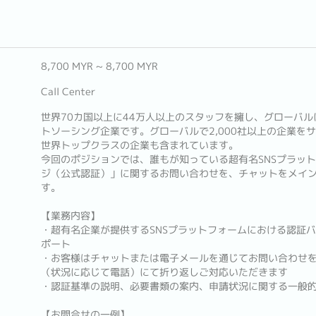
8,700 MYR ~ 8,700 MYR
Call Center
世界70カ国以上に44万人以上のスタッフを擁し、グローバ
トソーシング企業です。グローバルで2,000社以上の企業を
世界トップクラスの企業も含まれています。
今回のポジションでは、誰もが知っている超有名SNSプラッ
ジ（公式認証）」に関するお問い合わせを、チャットをメイ
す。
【業務内容】
・超有名企業が提供するSNSプラットフォームにおける認証
ポート
・お客様はチャットまたは電子メールを通じてお問い合わせ
（状況に応じて電話）にて折り返しご対応いただきます
・認証基準の説明、必要書類の案内、申請状況に関する一般
【お問合せの一例】