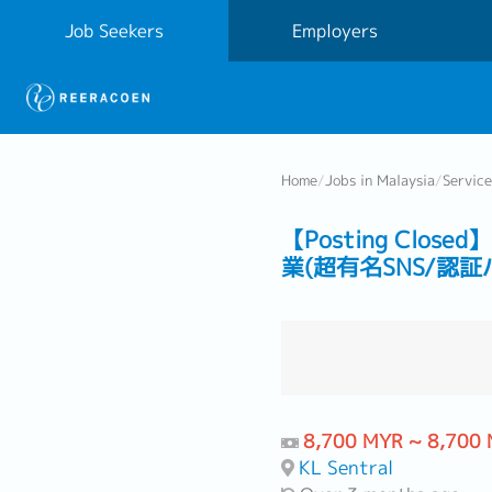
Job Seekers
Employers
Home
/
Jobs in Malaysia
/
Servic
【Posting Cl
業(超有名SNS/認
8,700 MYR ~ 8,700
KL Sentral