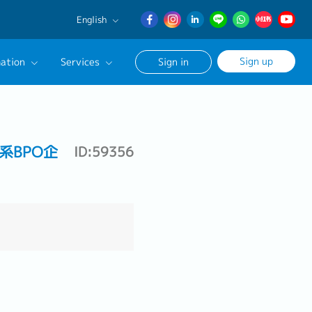
English
English
Sign up
ation
Services
Sign in
日本語
簡体中文
Our Career Advisor
onsultation Service
系BPO企
ID:59356
age