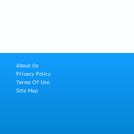
About Us
Privacy Policy
Terms Of Use
Site Map