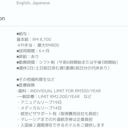
English, Japanese
on
■給与：
基本給：RM 8,700
-KPI手当： 最大RM800
■試用期間：6ヶ月
■昇給：あり
■勤務時間：シフト制（午前6時開始または午後3時開始）
■週休2日/土日祝日含む週5勤務(祝日分の代休あり）
■その他福利厚生など
■医療保険
-歯科：INDIVIDUAL LIMIT FOR RM300/YEAR
-一般診療：LIMIT RM2,000/YEAR など
・アニュアルリーブ19日
・メディカルリーブ14日
・就労ビザサポート有（取得費用会社も負担）
・マレーシアまでの片道航空券は企業負担
・入国後２週間滞在できるホテルをご提供します