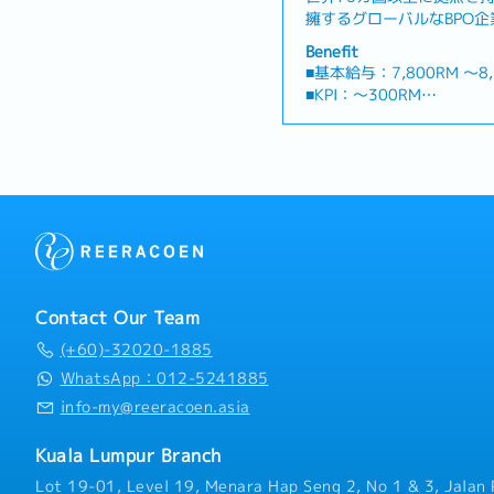
擁するグローバルなBPO
バル500に選出される155
Benefit
ーバル企業の業務支援を行
■基本給与：7,800RM 〜8,
プロジェクトを展開していま
■KPI：〜300RM
産(ハードウェア、ソフト
■試用期間：6ヶ月
効率的に管理し、常に最適
■勤務地：クアラルンプー
ージャーを募集します。（
■休日：土日休み
や、定例ビジネスレビュー
■勤務時間：いずれかのシ
イト訪問もご担当いただき
① 8:00 AM – 5:00 PM
けアセット管理サービスの
② 9:00 AM – 6:00 PM
の関連部署の単一窓口とし
新、統合• データ不一致の管理
・有給休暇（19日）
データ)の整合性確認• 保
・傷病休暇（14日）
使用状況分析と最適化提案
・家を探すなど生活を整え
Contact Our Team
対応★魅力★・英語を使用
テル滞在可能
(+60)-32020-1885
できる・深夜勤務ではない
・不動産仲介業者の紹介
事が出来る
WhatsApp：012-5241885
・片道航空券の手配
・労働ビザ取得サポート
info-my@reeracoen.asia
Kuala Lumpur Branch
Lot 19-01, Level 19, Menara Hap Seng 2, No 1 & 3, Jalan 