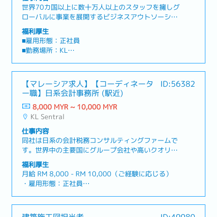
および代理店（新規・既存）への提案営業- 広告主
料）でホテル滞在可能
世界70カ国以上に数十万人以上のスタッフを擁しグ
のビジネス目標に沿った、最適な広告ソリューショ
・不動産仲介業者の紹介
ローバルに事業を展開するビジネスアウトソーシン
ンの提案- プロダクトの効果的な導入・満足度の向
・片道航空券の手配
グ企業です。グローバルに数千社以上の企業をサポ
上- 担当範囲に応じたSMB（中小企業）クライアン
福利厚生
・労働ビザ取得サポートあり、費用会社負担
ートしており、その中には世界トップクラスの企業
トのポートフォリオ管理および売上拡大- 対応可能
■雇用形態：正社員
・会社指定の健康保険、生命保険の加入あり（費用
もいらっしゃいます。今回は大手モビリティ企業の
な範囲でのプリセールスおよびポストセールスサポ
■勤務場所：KL
会社負担)
新チーム立ち上げのメンバーを募集します。具体的
ート- 広告主からのフィードバックや自身の経験を
■給与：RM 〜10,500
には、重大な事案がおきた際に、カスタマーに寄り
もとにしたプロダクト改善提案- 広告プロダクトを
■KPI：RM300
添い迅速に対応しながら、情報を収集しまとめま
活用して成果を上げた広告主の成功事例の制作- 各
【マレーシア求人】【コーディネータ
ID:56382
す。【 仕事内容 】・緊急・重大な事案をレビュー
種ツールを活用し、広告主のビジネス成功を総合的
■その他福利厚生など
ー職】日系会計事務所 (駅近)
し、初動対応を担います・通報者とのやり取りを記
にサポート■魅力■- グローバルな広告・マーケティ
・有給休暇（19日）
録・報告します・関係各所（ドライバーや乗客等）
ングビジネスに携われる- 日本語スキルを活かしな
8,000 MYR ~ 10,000 MYR
・傷病休暇（14日）
に必要な連絡を行います・緊急性・重大性の高いデ
がら、英語力・ビジネススキルを伸ばせる環境- 成
KL Sentral
・家を探すなど生活を整えるため2週間限定（無
リケートなインシデントを管理します・e-mailや電
果が正当に評価されるパフォーマンス重視の制度-
料）でホテル滞在可能
仕事内容
話など多様なサポート方法を用いて聞き取り調査を
広告主の成長を「成果」として実感できる仕事
・不動産仲介業者の紹介
同社は日系の会計税務コンサルティングファームで
行い、情報収集を行います・事案の緊急度などを適
・片道航空券の手配
す。世界中の主要国にグループ会社や高いクオリテ
切に分類し、特別調査部門へ引き継ぎます
・労働ビザ取得サポートあり、費用会社負担
ィを有するアライアンスパートナーを配置していま
福利厚生
・会社指定の健康保険、生命保険の加入あり（費用
すので、クライアントのためにプロジェクトを統括
月給 RM 8,000 - RM 10,000（ご経験に応じる）
会社負担)
するワンストップサービスを提供することができる
・雇用形態：正社員
・クライアントオフィスでの勤務日には、フリーラ
のが同社の強みです。【業務内容】日系クライアン
・試用期間：3ヶ月
ンチとスナックがあります
トからの窓口として各種問い合わせに対応し、実務
・勤務時間：平日 8:30~17:30
を担当するローカルスタッフとの間に立って、円滑
・勤務地 ：KL Sentral