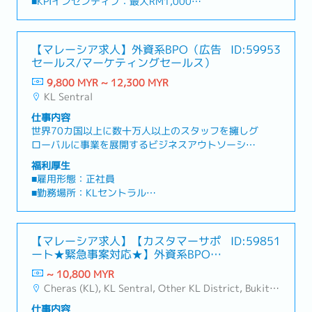
■KPIインセンティブ：最大RM1,000
・労働ビザ取得サポートあり、費用会社負担
社のプロジェクトで、旅行代理店などの法人からの
ずにお仕事が出来る
■試用期間：6ヶ月
問い合わせに回答いただく仕事です。充実した研修
■休日：土日休み
もございます。-----業務内容-----このプロジェクト
■勤務時間：07:00-16:00 （今後24時間シフトに
【マレーシア求人】外資系BPO（広告
ID:59953
では、電話やメール、チャットなど多様なお問い合
なる可能性はあります）
セールス/マーケティングセールス）
わせにご対応いただきます。・サービス内容に関す
■その他福利厚生など
るお問い合わせへの回答・未払い・滞納金のフォロ
9,800 MYR ~ 12,300 MYR
・有給休暇（19日）
ーアップ・CRMシステムの更新・BCP要件のサポー
KL Sentral
・傷病休暇（14日）
ト・改善点の特定とエスカレーション・研修等への
・会社指定の健康保険、生命保険の加入あり（費用
仕事内容
参加及び必要知識の習得・その他、マネージャーに
会社負担)
世界70カ国以上に数十万人以上のスタッフを擁しグ
指示された業務の対応 など★魅力★・KLセントラ
ローバルに事業を展開するビジネスアウトソーシン
ルという、KLの中心エリアでの勤務・実務経験が無
グ企業です。グローバルに数千社以上の企業をサポ
くても応募できます。
福利厚生
ートしており、その中には世界トップクラスの企業
■雇用形態：正社員
もいらっしゃいます。今回は「セールスアソシエイ
■勤務場所：KLセントラル
ト」として、広告主のビジネス課題や目標を深く理
■給与：RM 9.800
解し、最適な広告プロダクトおよびソリューション
■KPI インセンティブ：最大 RM1800
を提案していただくポジションを募集いたします。
■勤務時間：月－金 ８:00-17:00
【マレーシア求人】【カスタマーサポ
ID:59851
単なる営業ではなく、コンサルティング型の提案を
ート★緊急事案対応★】外資系BPO企
通じて広告主と信頼関係を構築し、ビジネス成長を
■その他福利厚生など
業(大手モビリティ企業)
支援する役割です。成果が収益に直結する、やりが
~ 10,800 MYR
・有給休暇（19日）
いのある成果重視のポジションとなります。【業務
Cheras (KL), KL Sentral, Other KL District, Bukit Bintang/KLCC
・傷病休暇（14日）
内容】- 電話・チャット・メールを通じた、広告主
・家を探すなど生活を整えるため2週間限定（無
仕事内容