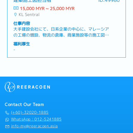
建築施工図担当者
ID:49980
に業務を推進する「橋渡し役（ブリッジ）」を担っ
・医療費 ：会社負担 (試用期間後 / 上限有)
ていただきます。会計業務全般のサポート（月次会
15,000 MYR ~ 25,000 MYR
・有給休暇：14日（勤続年数により変動）
計報告、監査対応、記帳代行処理の進捗管理など）
KL Sentral
・傷病休暇 : 14日（勤続年数により変動）
各種コンプライアンス支援（ライセンス申請のサポ
・携帯電話：支給あり
仕事内容
ート、外国人就労ビザの申請サポートなど）税務ア
・交通費 ：一部企業負担
大手建設会社にて、日系企業の中心に、マレーシア
ドバイザリー業務（タックスヘイブン税制、移転価
・昇格チャンスあり
の工場の増設、物流の倉庫、商業施設等の施工図を
格税制、組織再編税制などの相談対応）
・賞与：業績に応じて支給あり（年1回）
作成して頂きます。マレーシア人のサポートメンバ
福利厚生
ーが6名いますので、彼等のマネジメントをしなが
-
<その他>
ら、常時1～2件のプロジェクトの施工図作成を進め
ビザ発行サポート有
てもらいます。給与は年齢、経験によって決まり、
所得税は会社が負担致します。日本人現地採用者も
いる中で安心して業務をしていただける環境でござ
います。
Contact Our Team
(+60)-32020-1885
WhatsApp：012-5241885
info-my@reeracoen.asia