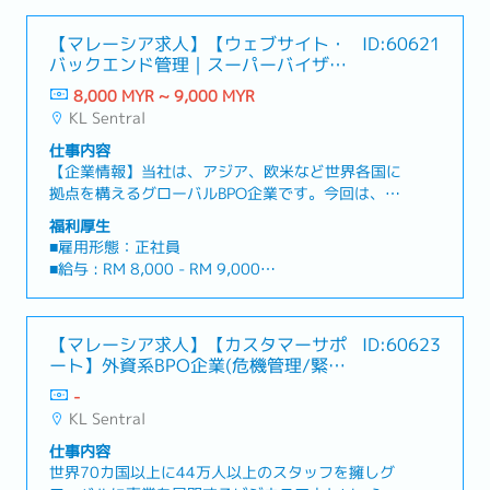
【マレーシア求人】【ウェブサイト・
ID:60621
バックエンド管理｜スーパーバイザ
ー】大手BPO企業
8,000 MYR ~ 9,000 MYR
KL Sentral
仕事内容
【企業情報】当社は、アジア、欧米など世界各国に
拠点を構えるグローバルBPO企業です。今回は、
Webコンテンツ管理部門にて、日本語チームのマネ
福利厚生
ジメントおよび日常の運用管理を担っていただける
■雇用形態：正社員
スーパーバイザーを募集します。これまでの経験を
■給与 : RM 8,000 - RM 9,000
活かし、チームの成長や業務プロセスの改善・効率
■試用期間 : 6か月
化（将来的な自動化推進など）に携われる、非常に
■勤務時間：8:00〜17:00 または 8:30〜
やりがいのあるポジションです。【業務内容】1. チ
17:30（土日休み）
【マレーシア求人】【カスタマーサポ
ID:60623
ームリーダー・マネジメント業務- メンバーの育
■勤務地：クアラルンプール市内
ート】外資系BPO企業(危機管理/緊急
成・管理: ローカルチームおよび日本人チームのマ
■渡航費用：会社負担(RM1500まで)
対応サービス)
ネジメント、定期的なフィードバックや指導を行
-
■就労ビザ：会社負担にて申請・取得サポート有り
い、目標達成を支援する。- オペレーション・品質
KL Sentral
■有給休暇：12日
管理: 日々の業務運用、シフト作成、成果物が
■病床休暇：14日
仕事内容
SLA（サービスレベル合意）やKPI、品質基準を満
■医療費補助：あり（月額RM100まで、歯科医は年
世界70カ国以上に44万人以上のスタッフを擁しグ
たしているかの確認・レビューを行う。- エスカレ
RM200まで精算可）