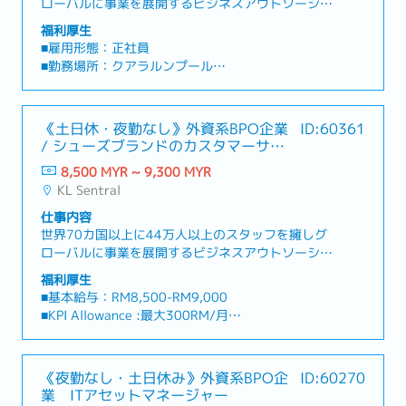
ローバルに事業を展開するビジネスアウトソーシン
ーション対応: 日本語ネイティブの知識・文化理解
■賞与：固定支給なし。会社・部門・個人のパフォ
グ企業です。グローバルに2000社以上の企業をサ
が必要な難易度の高い案件や、運用上のトラブルに
福利厚生
ーマンス評価に基づき決定。
ポートしており、その中には世界トップクラスの企
対応する。2. Webコンテンツ運用・クライアント対
■雇用形態：正社員
業もいらっしゃいます。今回は、グローバルに展開
応- Webコンテンツ管理: クライアントのガイドラ
■勤務場所：クアラルンプール
※待遇は変更となる場合があります
する緊急対応・危機管理サービスを提供するプロジ
インや品質基準に基づき、Webコンテンツやアセッ
■給与：基本月給13,000RM+KPI 300RM+夜勤手当
ェクトにて、事故・災害・緊急事態に関する日本人
トが正確かつタイムリーに維持・更新されるよう監
■勤務時間：24時間シフト勤務 (週休2日)
からの問い合わせ対応を通じて、人命・安全・事業
督する。- レポート・折衝業務: 運用パフォーマン
*9時間勤務(8時間勤務/1時間休憩)
《土日休・夜勤なし》外資系BPO企業
ID:60361
継続を支えるカスタマーサポート職を募集いたしま
ス（日次・週次・月次・年次）をモニタリング・分
/ シューズブランドのカスタマーサポ
す！【仕事内容】緊急対応・危機管理サービスの顧
析し、日系クライアントおよび社内ステークホルダ
■その他福利厚生など
ート
客からの問い合わせ対応を担当していただきます。
ーへ報告・提案を行う。- マニュアル整備: 現場で
8,500 MYR ~ 9,300 MYR
・有給休暇（19日）
主に電話・チャット・メールを通じて、状況確認や
発生した課題の根本原因を特定し、運用マニュアル
KL Sentral
・傷病休暇（14日）
関係部署との連携を行います。– 具体的には –緊急
や手順書を継続的に改善・更新する。3. 業務改善・
・家を探すなど生活を整えるため2週間限定（無
仕事内容
事態（事故・災害・安全トラブル等）発生時の一次
効率化（将来的に）- プロセス改善・自動化推進:
料）でホテル滞在可能
世界70カ国以上に44万人以上のスタッフを擁しグ
対応状況のヒアリングおよび正確な情報整理社内外
手作業の業務プロセスを見直し、業務効率化を提案
・不動産仲介業者の紹介
ローバルに事業を展開するビジネスアウトソーシン
の関連部署へのエスカレーション・連携避難対応・
する。自動化専門チームと協力し、業務のシステム
・片道航空券の手配
グ企業です。グローバルに2000社以上の企業をサ
安全確保に関する案内およびサポート対応内容の記
化やツール導入をサポートする。★魅力★・オフィ
福利厚生
・労働ビザ取得サポートあり、費用会社負担
ポートしており、その中には世界トップクラスの企
録・レポート作成
■基本給与：RM8,500-RM9,000
スは公共交通機関で通勤可能な好立地です。・チー
・会社指定の健康保険、生命保険の加入あり（費用
業もいらっしゃいます。この度は、シューズブラン
■KPI Allowance :最大300RM/月
ムマネジメントに加え、日系大手クライアントとの
会社負担)
ドのカスタマーサポート職の募集をいたします。
■試用期間：6ヶ月
折衝や業務プロセスの改善・DX化に携わることがで
【業務内容】・電話、Eメールでのお客様からの問
■勤務地：クアラルンプール
きるため、市場価値の高いキャリアを築けます。・
い合わせ対応（今後チャットも含まれる予定で
■勤務時間：8:00-17:00（*勤務時間は今後変更の
成長中の組織において、コアメンバーとして組織作
《夜勤なし・土日休み》外資系BPO企
ID:60270
す）・お客様に適した自社製品のアドバイス・すべ
可能性があります）
りや品質向上に貢献できます。
業 ITアセットマネージャー
てのお問い合わせに24時間以内に返答し、対応が長