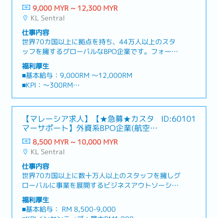
■休日：週休2日(土日)
引いている未解決の案件を特定・オンラインストア
9,000 MYR ~ 12,300 MYR
■祝日：クライアントのカレンダーに準じる
の注文、返品・交換、保証請求などの手続きを専用
KL Sentral
システムで処理・注文内容や返品の状況について、
■その他福利厚生など
仕事内容
倉庫や配送業者と綿密なコミュニケーション・チー
・有給休暇（19日）
世界70カ国以上に拠点を持ち、44万人以上のスタ
ムメンバーとして、お客様への対応品質を高めるた
・傷病休暇（14日）
ッフを擁するグローバルなBPO企業です。フォーチ
めの改善プロジェクトへの参加★魅力★・深夜勤務
・家を探すなど生活を整えるため2週間限定（無
ュン・グローバル500に選出される155社を含む、
なし、土日休みですので生活リズムが崩れずにお仕
福利厚生
料）でホテル滞在可能
2,000社以上のグローバル企業の業務支援を行って
事が出来ます！
■基本給与：9,000RM 〜12,000RM
・不動産仲介業者の紹介
おり、幅広い業界で多様なプロジェクトを展開して
■KPI：〜300RM
・片道航空券の手配
います。この度は、顧客の IT 資産(ハードウェア、
■試用期間：6ヶ月
・労働ビザ取得サポートあり、費用会社負担
ソフトウェア、ライセンス)を正しく・効率的に管
■勤務地：クアラルンプール
・会社指定の健康保険、生命保険の加入あり（費用
理し、常に最適な状態を維持するアッセトマネージ
■休日：土日休み
会社負担)
【マレーシア求人】【★急募★カスタ
ID:60101
ャーを募集します。（クライアントとの会議のリー
■勤務時間：いずれかのシフト（土日休み）
マーサポート】外資系BPO企業(航空会
ドや、定例ビジネスレビューへの参加、必要に応じ
① 8:00 AM – 5:00 PM
社/ビジネス英語必須)
てオンサイト訪問もご担当いただきます。）【業務
8,500 MYR ~ 10,000 MYR
② 9:00 AM – 6:00 PM
内容】• 顧客向けアセット管理サービスの提供• 顧
KL Sentral
客やパートナー、社内の関連部署の単一窓口として
・有給休暇（19日）
仕事内容
対応• 資産情報の確認、更新、統合• データ不一致
・傷病休暇（14日）
世界70カ国以上に数十万人以上のスタッフを擁しグ
の管理(MACD 対応)• IB(製品設置データ)の整合性確
・家を探すなど生活を整えるため2週間限定（無
ローバルに事業を展開するビジネスアウトソーシン
認• 保守契約・ライセンスの更新支援• 使用状況分
料）でホテル滞在可能
グ企業です。グローバルに数千社以上の企業をサポ
析と最適化提案• コンプライアンス確認・顧客対応
福利厚生
・不動産仲介業者の紹介
ートしており、その中には世界トップクラスの企業
★魅力★・英語を使用し、グローバルな環境で仕事
■基本給与： RM 8,500-9,000
・片道航空券の手配
もいらっしゃいます。今回のポジションは、航空会
ができる・深夜勤務ではないので生活リズムが崩れ