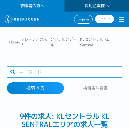
求職者の方へ
採用企業様へ
Sign up
Sign in
検索する
マレーシアの求
クアラルンプー
KLセントラル KL
Home
/
/
/
人
ル
Sentral
業界
1 selected
検索する
検索条件変更
検索する
9件の求人: KLセントラル KL
SENTRALエリアの求人一覧