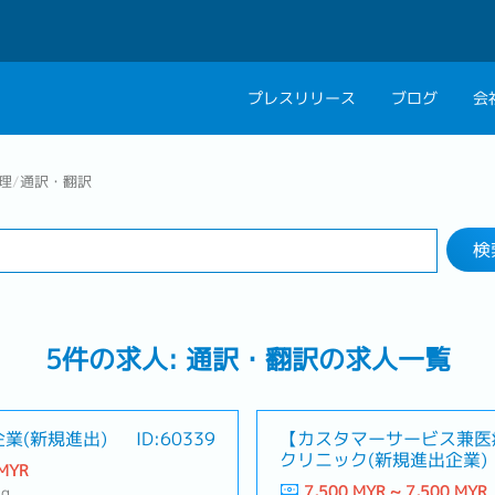
プレスリリース
ブログ
会
検索する
会社概要
キャリアコン
理
/
通訳・翻訳
業界
勤務地
私たちの考え方
キャリアカウ
検
グループ代表メッセ
採用情報
5件の求人: 通訳・翻訳の求人一覧
業(新規進出)
ID:60339
【カスタマーサービス兼医
クリニック(新規進出企業)
 MYR
7,500 MYR ~ 7,500 MYR
ng