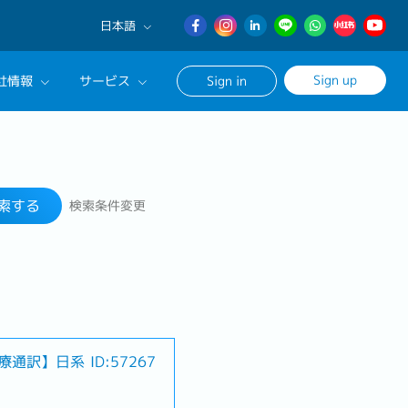
日本語
English
Sign up
社情報
サービス
Sign in
日本語
簡体中文
サルタントに相談する
検索する
ンセリングサービス
索する
検索条件変更
ージ
療通訳】日系
ID:57267