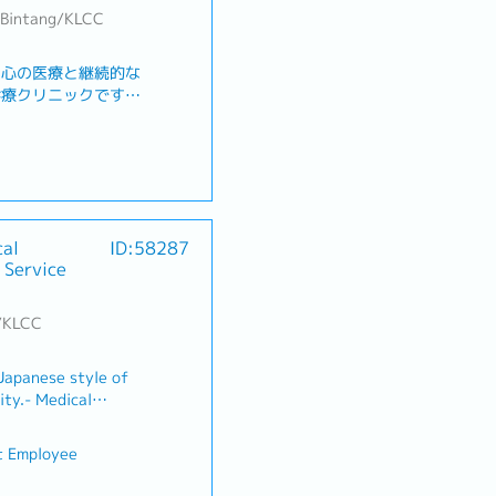
t Bintang/KLCC
中心の医療と継続的な
診療クリニックです。
開設し、来院された患
、適切な診療科へのご
ます。遠方にお住まい
ことが困難な患者様の
のうち8時間の実働勤務
ております。現在5ヶ
ト制
の度はマレーシアでの
カレンダーに準ずる
al
ID:58287
躍いただける方を募集
 Service
リニックの受付係(来
】
応)・患者様のご案
ほかクリニック運営上
g/KLCC
じる
研修期間を設け、医療
、現地医療保険あり
てトレーニングいたし
 Japanese style of
開業するクリニックの
ab代は除く)
ity.- Medical
から関わることができ
lish, support and
的に拠点マネジメント
d patients for
ていただけたり、他拠
t Employee
inic receptionist,
ル)などの可能性もござ
 customers - Make a