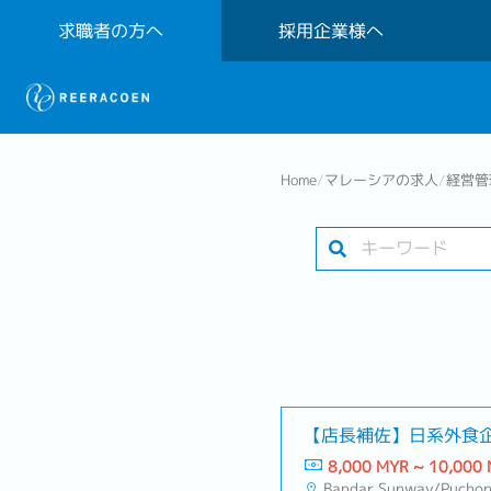
求職者の方へ
採用企業様へ
Home
/
マレーシアの求人
/
経営管
【店長補佐】日系外食企
8,000 MYR ~ 10,000
Bandar Sunway/Pucho