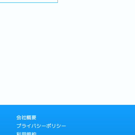
:00 PM
- Administration job
Kuala Lumpur
insurance-
ng probation,
k (basic)-
tion (negotiable
daily clinic operation
s)
n company
ovided after the
(based on company
 start (increases
会社概要
プライバシーポリシー
利用規約