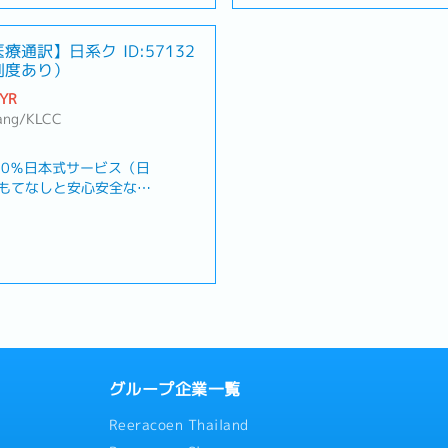
：00
Working Hours: 9:00 AM - 6
側での保険に関わる事務
booking for call-in customers
クアラルンプール】
Work Location: Mont Kiara, 
事務・そのほかクリニッ
dealing with Japanese/local 
000※言語手当RM500含む
Salary: RM5,000~/month duri
医療通訳】日系ク
ID:57132
事務※英語と日本語の使
Daily/monthly accounting tas
RM6,500~/month after proba
制度あり）
ずつの割合となります
Miscellaneous job related to 
1回支給
based on experience and skill
MYR
（試用期間後に加入）
Bonus: Once a year, based o
tang/KLCC
定に準ずる）
performance
（年次ごとに追加）
Health/Medical Insurance: Pr
probation period
00％日本式サービス（日
Travel Allowance: Provided 
もてなしと安心安全な医
regulations)
立された総合クリニック
Annual Leave: 8 days/year to
価する賞与や昇給の制度
annually)
能力を評価されたい！と
Sick Leave: 14 days/year
めの求人です。【業務内
00 (8時間勤務, 1時間休
・日本側、マレーシア側
勤務)
き・患者様の案内、医療
クアラルンプール】
の経理事務・そのほかク
5,000～／試用期間後は
な総務事務※英語と日本
ルに応じる）
そ半分ずつの割合となり
1回支給
グループ企業一覧
（試用期間後に加入）
定に準ずる）
Reeracoen Thailand
（年次ごとに追加）