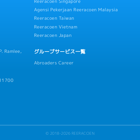
Reeracoen Singapore
Agensi Pekerjaan Reeracoen Malaysia
Reeracoen Taiwan
Reeracoen Vietnam
申請・取得サポートあり
あり（費用は自己負担と
Reeracoen Japan
グループサービス一覧
P. Ramlee,
Abroaders Career
 11700
© 2018-2026 REERACOEN