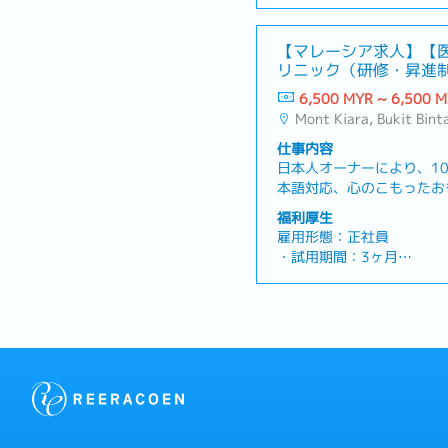
・勤務時間：9：00 ～ 18
容】・日本側、マレーシア
・勤務地：モントキアラ【
手続き・日次、月次の経理
・給与 : RM5,000～7,
【マレーシア求人】【
ク運営において必要な総務
（経験・スキルに応じる）
リニック（研修・昇進
用についてはおおよそ半分
・賞与：事業成績により年
6,500 MYR ~ 6,500 
・健康 / 医療保険：あり
Mont Kiara, Bukit Bin
・交通費 : 支給あり（規
・有給休暇：8日スタート
仕事内容
・病床休暇：14日
日本人オーナーにより、1
本語対応、心のこもったお
療サービス）を目指して設
福利厚生
です。仕事ぶりや成果を評
雇用形態：正社員
も確立しており、きちんと
・試用期間：3ヶ月
いうやる気のある方にお勧
・勤務時間：7：00 ～ 22：
容】・クリニックの受付係
憩。早番あるいは遅番にて
での保険に関わる事務手続
・勤務地：モントキアラ【
通訳サポート・日次、月次
・給与 : 試用期間中はRM
リニック運営において必要
RM6,500～（経験・スキ
語の使用についてはおおよ
・賞与：事業成績により年
ます
・健康 / 医療保険：あり
・交通費 : 支給あり（規
・有給休暇：8日スタート