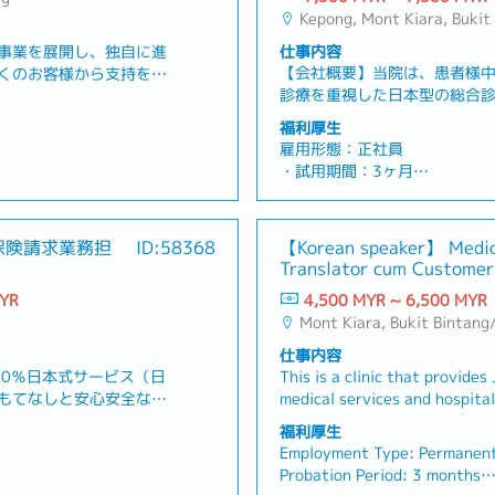
Kepong, Mont Kiara, Buki
事業を展開し、独自に進
仕事内容
【会社概要】当院は、患者様
くのお客様から支持を集
診療を重視した日本型の総合
産者と連携し、その地域
総合病院内でのご相談窓口も
ニュー開発を行うこと
福利厚生
者様へのサポートや医療通訳
を守りながら、新たな食
雇用形態：正社員
案内をさせていただいており
しています。毎年150％
・試用期間：3ヶ月
でクリニックまで来院される
おり、さらなる飛躍を目
・勤務時間：8:30～23:00
のカレンダーに準ずる
ためにオンライン診療も導入し
】新店オープンに伴う増
で、土日・祝日を含めたシフ
ン 【クアラルンプール】
国10拠点で展開しており、こ
舗運営のサポート（スタッフ
・カレンダー：マレーシアの
10,000 ※経験値やスキル
保険請求業務担
ID:58368
【Korean speaker】 Medic
医療通訳のポジションでご活
発注管理など）- 日本から
・勤務地 ：デサパークシティ / モントキアラ / ブキ
Translator cum Customer
いたします。【職務内容】・ク
ミュニケーションサポー
ビンタン【クアラルンプール
応じる
院対応、電話やメール予約の対
務（日本語⇄英語）- メニ
MYR
4,500 MYR ~ 6,500 MYR
・基本給与：RM6,500
内、医療通訳サポート・その
 接客・調理補助（簡単な調
Mont Kiara, Bukit Bintan
・ボーナス：あり ※業績に応
)
総務的な仕事・入社後1ヶ月の
準備（業務フロー整備、マニ
・保険加入：EPF、SOCSO
仕事内容
用語や保険関連の知識につい
イント】- 日系ショッピン
・住宅手当 ：RM1,000固定
00％日本式サービス（日
This is a clinic that provides
ます★魅力ポイント★・新規
によいロケーションで
・交通費 ：都度請求可能(Gr
もてなしと安心安全な医
medical services and hospital
一員として、事業立ち上げ期
・駐車場 ：請求可
立された総合クリニック
translation in Korean and Eng
ます・ご活躍次第では、将来
福利厚生
・有給休暇：年間10日
価する賞与や昇給の制度
guidance between doctors an
や広報などの別業務に挑戦し
Employment Type: Permanen
・病気休暇：年間14日
は企業負担
能力を評価されたい！と
consultation- Perform as a cl
点への異動(タイ、シンガポー
Probation Period: 3 months
請・取得サポートあり
めの求人です。【業務内
liaise with walk-in & call-in
います