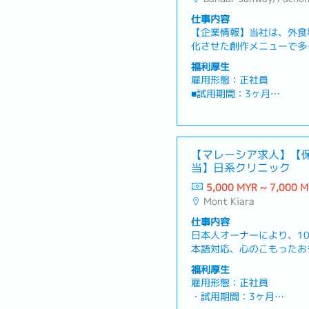
仕事内容
【企業情報】当社は、外食
化させた創作メニューで多
めています。全国各地の生
福利厚生
ならではの食材を用いたメ
雇用形態：正社員
で、日本の伝統的な食文化
■試用期間：3ヶ月
体験を提供することを目指
■勤務時間：シフト制
以上の売上成長を記録して
■カレンダー：マレーシア
指しています。【採用背景
■勤務地 ：ブキビンタ
員募集【仕事内容】- 店
■基本給与：RM8,000 ～ 
【マレーシア求人】【
管理、シフト調整、在庫・
に応じて変動
当】日系クリニック
のシェフ・スタッフとのコ
■ボーナス：あり ※業績に
ト- 接客シーンでの通訳業
5,000 MYR ~ 7,000 
■保険加入：あり
ュー・レシピの説明補助-
Mont Kiara
■家賃手当：あり(上限あり
理補助など）- オープン
■交通費 ：都度請求可能
仕事内容
ュアル翻訳など）【魅力ポ
■有給休暇：年間8日
日本人オーナーにより、1
グモールの中にあり、非常
■病欠休暇：年間14日
本語対応、心のこもったお
す！
療サービス）を目指して設
福利厚生
<その他>
です。仕事ぶりや成果を評
雇用形態：正社員
マレーシアへの片道航空券
も確立しており、きちんと
・試用期間：3ヶ月
就労ビザ：会社負担にて申
いうやる気のある方にお勧