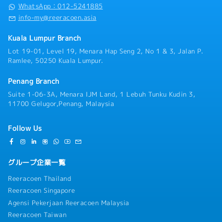
の管理と新規顧客の開拓・新規顧客との契約締結の
WhatsApp：012-5241885
【その他】
業務・技術、製造、物流部門との社内での連携・市
info-my@reeracoen.asia
・就労ビザ取得サポートあり、費用は会社負担
場、競合他社の最新動向のキャッチアップ・経営層
・家族ビザ取得サポートあり、費用は自己負担
向けの予算、売上報告書の作成・業界イベント、展
Kuala Lumpur Branch
・片道航空券の費用：会社負担
示会の参加・営業スタッフの教育★魅力★・大手日
Lot 19-01, Level 19, Menara Hap Seng 2, No 1 & 3, Jalan P.
系上場メーカーにて、最先端の電子部品を取扱う営
Ramlee, 50250 Kuala Lumpur.
業のポジション！・顧客対応から営業戦略の立案、
社内連携まで幅広く担当！提案力とマネジメント力
Penang Branch
を磨ける環境！・現地法人の営業チームをけん引
し、日系グローバル企業の成長を支えるキーパーソ
Suite 1-06-3A, Menara IJM Land, 1 Lebuh Tunku Kudin 3,
ンとして活躍できるチャンス！
11700 Gelugor,Penang, Malaysia
Follow Us
グループ企業一覧
Reeracoen Thailand
Reeracoen Singapore
Agensi Pekerjaan Reeracoen Malaysia
Reeracoen Taiwan