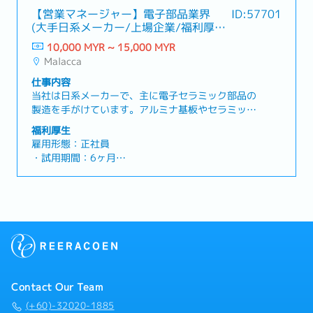
【営業マネージャー】電子部品業界
ID:57701
(大手日系メーカー/上場企業/福利厚生
充実)
10,000 MYR ~ 15,000 MYR
Malacca
仕事内容
当社は日系メーカーで、主に電子セラミック部品の
製造を手がけています。アルミナ基板やセラミック
コンデンサ、LEDモジュール、クォーツガラスなど
福利厚生
を生産し、自動車や5G、IoTといった先端分野に供
雇用形態：正社員
給しています。品質と環境への配慮にも注力してお
・試用期間：6ヶ月
り、国際認証の取得や地域社会への貢献も積極的に
・勤務時間：平日 8:00～17:25
行っています。【職務概要】この度、営業戦略の立
・カレンダー：マレーシアのカレンダーに準ずる
案から実行までをリードいただける営業マネージャ
・勤務地：マラッカ
ーを募集します。本ポジションでは、会社全体の売
・基本給与：RM10,000 ~ 15,000 ※経験値やス
上目標達成に向けて、既存顧客との関係強化および
キルに応じて変動
新規開拓を行いながら、技術・製造・物流部門など
・業績賞与：あり ※業績に応じる
社内関連部署との密な連携も図っていただきます。
・社用携帯電話：あり
また、チームメンバーの育成や展示会への参加な
・公的年金（EPF）：あり
ど、営業組織全体の成長にも貢献いただける、非常
・有給休暇：年間8日
Contact Our Team
にやりがいのあるポジションです！【業務内容】・
・病気休暇：年間14日
会社目標を達成するため営業戦力の策定・既存顧客
(+60)-32020-1885