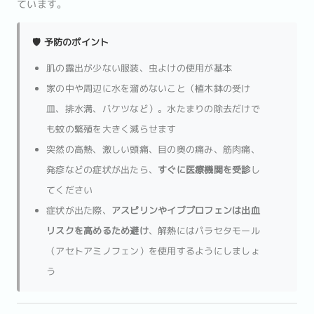
ています。
🛡️ 予防のポイント
肌の露出が少ない服装、虫よけの使用が基本
家の中や周辺に水を溜めないこと（植木鉢の受け
皿、排水溝、バケツなど）。水たまりの除去だけで
も蚊の繁殖を大きく減らせます
突然の高熱、激しい頭痛、目の奥の痛み、筋肉痛、
発疹などの症状が出たら、
すぐに医療機関を受診
し
てください
症状が出た際、
アスピリンやイブプロフェンは出血
リスクを高めるため避け
、解熱にはパラセタモール
（アセトアミノフェン）を使用するようにしましょ
う