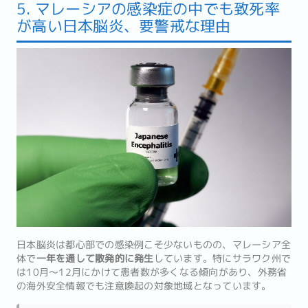
5. マレーシアの感染症の中でも致死率
が高い日本脳炎、要警戒な理由
日本脳炎は都心部での感染例こそ少ないものの、マレーシア全
体で
一年を通して散発的に発生
しています。特にサラワク州で
は10月〜12月にかけて患者数が多くなる傾向があり、外務省
の海外安全情報でも注意喚起の対象地域となっています。