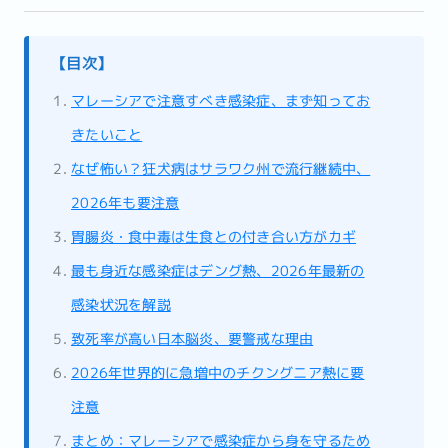
【目次】
マレーシアで注意すべき感染症、まず知ってお
きたいこと
なぜ怖い？狂犬病はサラワク州で流行継続中、
2026年も要注意
胃腸炎・食中毒は生食との付き合い方がカギ
最も身近な感染症はデング熱、2026年最新の
感染状況を解説
致死率が高い日本脳炎、要警戒な理由
2026年世界的に急増中のチクングニア熱に要
注意
まとめ：マレーシアで感染症から身を守るため