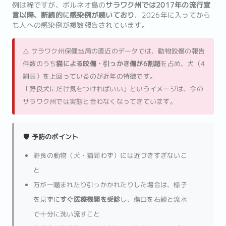
例は稀ですが、ボルネオ島の
サラワク州では2017年の流行宣
言以降、断続的に感染例が続いており
、2026年に入ってから
も人への感染例が複数報告されています。
⚠️ サラワク州保健当局の直近のデータでは、動物咬傷の報告
件数のうち
猫による咬傷・引っかき傷が6割超
を占め、犬（4
割弱）を上回っているのが近年の特徴です。
「野良犬にだけ気をつければいい」というイメージは、今の
サラワク州では実態と合わなくなってきています。
🛡️ 予防のポイント
野良の動物（犬・猫問わず）には近づきすぎないこ
と
万が一噛まれたり引っかかれたりした場合は、様子
を見ずに
すぐ医療機関を受診
し、傷口を石鹸と流水
で十分に洗い流すこと