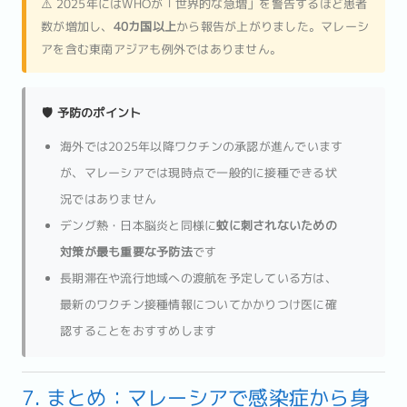
⚠️ 2025年にはWHOが「世界的な急増」を警告するほど患者
数が増加し、
40カ国以上
から報告が上がりました。マレーシ
アを含む東南アジアも例外ではありません。
🛡️ 予防のポイント
海外では2025年以降ワクチンの承認が進んでいます
が、マレーシアでは現時点で一般的に接種できる状
況ではありません
デング熱・日本脳炎と同様に
蚊に刺されないための
対策が最も重要な予防法
です
長期滞在や流行地域への渡航を予定している方は、
最新のワクチン接種情報についてかかりつけ医に確
認することをおすすめします
7. まとめ：マレーシアで感染症から身