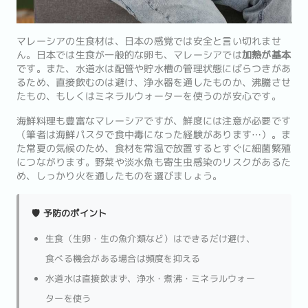
マレーシアの生食材は、日本の感覚では安全と言い切れませ
ん。日本では生食が一般的な卵も、マレーシアでは
加熱が基本
です。また、水道水は配管や貯水槽の管理状態にばらつきがあ
るため、直接飲むのは避け、浄水器を通したものか、沸騰させ
たもの、もしくはミネラルウォーターを使うのが安心です。
海鮮料理も豊富なマレーシアですが、鮮度には注意が必要です
（筆者は海鮮パスタで食中毒になった経験があります…）。ま
た常夏の気候のため、食材を常温で放置するとすぐに細菌繁殖
につながります。野菜や淡水魚も寄生虫感染のリスクがあるた
め、しっかり火を通したものを選びましょう。
🛡️ 予防のポイント
生食（生卵・生の魚介類など）はできるだけ避け、
食べる機会がある場合は頻度を抑える
水道水は直接飲まず、浄水・煮沸・ミネラルウォー
ターを使う