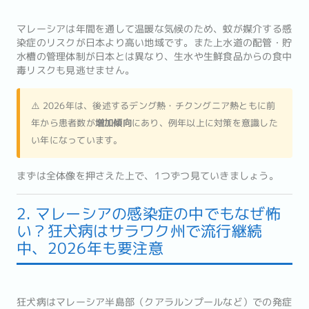
マレーシアは年間を通して温暖な気候のため、蚊が媒介する感
染症のリスクが日本より高い地域です。また上水道の配管・貯
水槽の管理体制が日本とは異なり、生水や生鮮食品からの食中
毒リスクも見逃せません。
⚠️ 2026年は、後述するデング熱・チクングニア熱ともに前
年から患者数が
増加傾向
にあり、例年以上に対策を意識した
い年になっています。
まずは全体像を押さえた上で、1つずつ見ていきましょう。
2. マレーシアの感染症の中でもなぜ怖
い？狂犬病はサラワク州で流行継続
中、2026年も要注意
狂犬病はマレーシア半島部（クアラルンプールなど）での発症