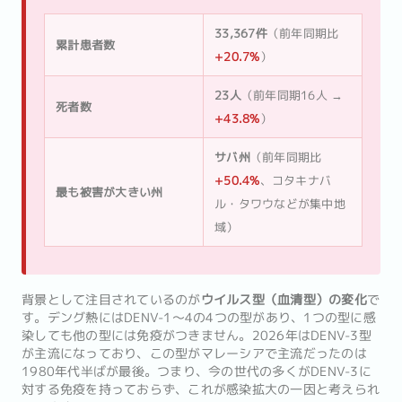
33,367件
（前年同期比
累計患者数
+20.7%
）
23人
（前年同期16人 →
死者数
+43.8%
）
サバ州
（前年同期比
+50.4%
、コタキナバ
最も被害が大きい州
ル・タワウなどが集中地
域）
背景として注目されているのが
ウイルス型（血清型）の変化
で
す。デング熱にはDENV-1〜4の4つの型があり、1つの型に感
染しても他の型には免疫がつきません。2026年はDENV-3型
が主流になっており、この型がマレーシアで主流だったのは
1980年代半ばが最後。つまり、今の世代の多くがDENV-3に
対する免疫を持っておらず、これが感染拡大の一因と考えられ