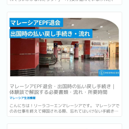
地採用のお給料でちゃんと貯金や娯楽を楽しめるのかな…」
海外転職や移住を考え始めたとき、最も気になるのが「リア
ルなお金事情」ですよね。...
マレーシアEPF退会・出国時の払い戻し手続き｜
体験談で解説する必要書類・流れ・所要時間
マレーシア生活情報
こんにちは！リーラコーエンマレーシアです。 マレーシアで
のお仕事を終えて帰国される際、忘れてはいけない手続きの
ひとつが「EPFの払い戻し」です。...