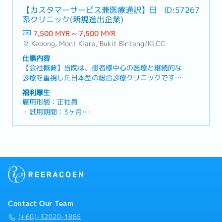
【カスタマーサービス兼医療通訳】日
ID:57267
系クリニック(新規進出企業)
7,500 MYR ~ 7,500 MYR
Kepong, Mont Kiara, Bukit Bintang/KLCC
仕事内容
【会社概要】当院は、患者様中心の医療と継続的な
診療を重視した日本型の総合診療クリニックです。
総合病院内でのご相談窓口も開設し、来院された患
福利厚生
者様へのサポートや医療通訳、適切な診療科へのご
雇用形態：正社員
案内をさせていただいております。遠方にお住まい
・試用期間：3ヶ月
でクリニックまで来院されることが困難な患者様の
・勤務時間：8:30～23:00のうち8時間の実働勤務
ためにオンライン診療も導入しております。現在5
で、土日・祝日を含めたシフト制
ヶ国10拠点で展開しており、この度はマレーシアで
・カレンダー：マレーシアのカレンダーに準ずる
の医療通訳のポジションでご活躍いただける方を募
・勤務地 ：デサパークシティ / モントキアラ / ブ
集いたします。【職務内容】・クリニックの受付係
キビンタン【クアラルンプール】
(来院対応、電話やメール予約の対応)・患者様のご
・基本給与：RM6,500
案内、医療通訳サポート・そのほかクリニック運営
・ボーナス：あり ※業績に応じる
上総務的な仕事・入社後1ヶ月の研修期間を設け、
・保険加入：EPF、SOCSO、現地医療保険あり
医療用語や保険関連の知識についてトレーニングい
・住宅手当 ：RM1,000固定
Contact Our Team
たします★魅力ポイント★・新規開業するクリニッ
・交通費 ：都度請求可能(Grab代は除く)
クの一員として、事業立ち上げ期から関わることが
(+60)-32020-1885
・駐車場 ：請求可