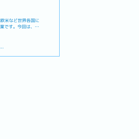
、欧米など世界各国に
企業です。今回は、
、日本語チームのマネ
理を担っていただける
す。これまでの経験を
プロセスの改善・効率
）に携われる、非常に
は 8:30〜17:30（土
【業務内容】1. チ
務- メンバーの育成・
内
日本人チームのマネジメ
まで)
クや指導を行い、目標
・取得サポート有り
ョン・品質管理: 日々
物がSLA（サービスレ
を満たしているかの確
00まで、歯科医は年
レーション対応: 日本
解が必要な難易度の高
部門・個人のパフォー
応する。2. Webコ
- Webコンテンツ管
インや品質基準に基づ
ります
トが正確かつタイムリ