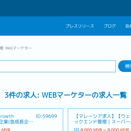
プレスリリース
ブログ
会
検索する
会社概要
キャリアコン
理
/
Webマーケター
業界
勤務地
私たちの考え方
キャリアカウ
検
グループ代表メッセ
採用情報
3件の求人: WEBマーケターの求人一覧
owth
ID:59699
【マレーシア求人】【ウェ
日系企業(急成長企
ックエンド管理｜スーパー
手BPO企業
0 MYR
8,000 MYR ~ 9,000 MYR