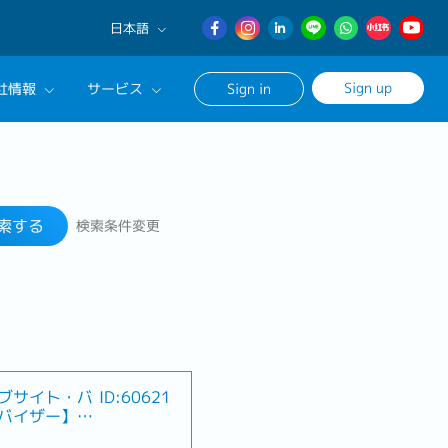
日本語
English
Sign up
社情報
サービス
Sign in
日本語
簡体中文
サルタントに相談する
検索する
ンセリングサービス
索する
検索条件変更
ージ
ブサイト・バ
ID:60621
バイザー】大