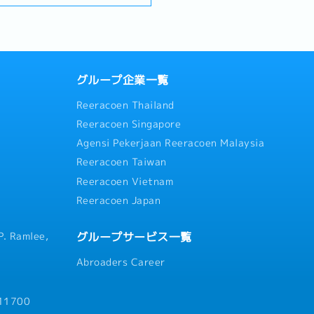
M
援（工場、本社との折
の接続設計②施策の推進およ
ーに維持・更新されるよう監督
積、等）・日本国内小売
実行チームおよびベンダーと
衝業務: 運用パフォーマンス
ライチェーン開拓・マレ
→ 実行 → 検証 → 改善
次）をモニタリング・分析し
器の代理店への販路開
をリード• 定量・定性デー
よび社内ステークホルダーへ報
客向け電子部品・合成樹
 設計およびパフォーマンス
ニュアル整備: 現場で発生し
日、5年以上は21日
係会社への日系顧客開拓
グループ企業一覧
バージョン、リテンション等
し、運用マニュアルや手順書
、2-5年は18日 5年以上
築）および日本人窓口サ
基づくモニタリングおよび改善
する。3. 業務改善・効率化（
Reeracoen Thailand
ますが、まずは自社製品
の推進④戦略立案および優先
改善・自動化推進: 手作業の
に基づく
から業務に取り組んでい
Reeracoen Singapore
施策に関する戦略策定• 施
業務効率化を提案する。自動
の方からもしっかりサポ
ードマップ設計• 経営方針
し、業務のシステム化やツー
：ポジションにより変動。
Agensi Pekerjaan Reeracoen Malaysia
★おススメポイント・実
落とし込み⑤他部門との
る。★魅力★・オフィスは公
Reeracoen Taiwan
ます！・日本とASEAN
ション• 営業部や各拠点の
な好立地です。・チームマネ
保険、GPA、入院保険
事です！
係部門との連携設計• 日本
大手クライアントとの折衝や
Reeracoen Vietnam
び実行機能のディレクシ
DX化に携わることができるた
Reeracoen Japan
を接続し、一貫した患者様獲
ャリアを築けます。・成長中
ポイント★• アジア横断の
メンバーとして組織作りや品
グループサービス一覧
P. Ramlee,
の0→1 を経験し、強い事
す。
相談
。• 意思決定の近さ：経営
Abroaders Career
が可能。提案がそのまま
社会的インパクト：海外在住
困った」を安全・確実な
 11700