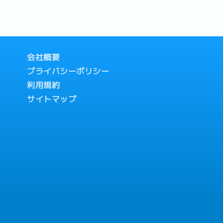
する。- レポート・折
（日次・週次・月次・年
、日系クライアントお
告・提案を行う。- マ
た課題の根本原因を特定
会社概要
を継続的に改善・更新
将来的に）- プロセス
プライバシーポリシー
業務プロセスを見直し、
利用規約
化専門チームと協力
ル導入をサポートす
サイトマップ
共交通機関で通勤可能
ジメントに加え、日系
業務プロセスの改善・
め、市場価値の高いキ
の組織において、コア
質向上に貢献できま