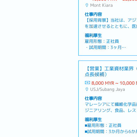
Mont Kiara
仕事内容
【採用背景】当社は、アジ
を加速させるとともに、医
を進め、事業の多角化と成
福利厚生
さらなる成長に向けて、各
雇用形態：正社員
で再現性のある成長モデル
・試用期間：3ヶ月
客獲得から継続利用までを
・勤務時間：9時～18時
計・最適化できるマーケテ
・カレンダー：マレーシア
ます。【職務内容】マーケ
・勤務地 ：モントキ
【営業】工業資材業界
業成長に直結する患者様獲
・基本給与：RM15,000～R
点長候補）
仕組みを設計し、再現可能
・ボーナス：あり ※業績
います。営業部門および各
8,000 MYR ~ 10,000
・保険加入：EPF、SOC
しながら、患者様の獲得か
USJ/Subang Jaya
・交通費 ：都度請求可能
た構造として最適化するこ
・駐車場 ：請求可
仕事内容
す。戦略設計にとどまらず
・有給休暇：年間10日
マレーシアにて繊維化学品
改善にも関与しながら、再
・病気休暇：年間14日
ジニアリング、食品、レス
ードし、データ分析および
ネスと多事業に展開させてい
づき、継続的な改善サイク
福利厚生
日本で事業を展開しており
していただきます。①患者
■雇用形態：正社員
の営業（将来の拠点長候補
造の設計• 患者様獲得お
■試用期間：3か月から6か
業務内容 】・自社製品の
略及び構造設計(チャネル、導