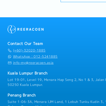
■給与：8,000 - 10,000 R
る、東京駐在員への後方支
業)と B2C(患者様体験)
■勤務地：スバン
衝、調整やコスト計算、見
び改善• マーケティング
■勤務時間：8:30～17:30
店向け東南アジアでのサプ
連携した施策推進• 仮説立案 
■昇給：有
ーシア国内での認定医療機
サイクルの設計および運用
■賞与：業績賞与有
拓・マレーシア国内既存顧
タに基づく改善提案③KPI
■有給休暇：5年未満は14
脂等の販売・東南アジア関
管理• 患者様獲得、コン
■病気休暇：2年未満は14日
（現地日系顧客との関係構
の KPI 設計• データに
は22日
ポート業務も多岐にわたり
• 数値に基づく意思決定
■通勤費：会社規定の計算
の日本国内販売の後方支援
順位設計• マーケティング
■社用車：支給有
Contact Our Team
ただきます。現在の責任者
策の優先順位付けおよびロ
■健康診断補助（入社後）
ートさせていただきます。
(+60)-32020-1885
の具体的なアクションへの
会社規定に順次
績次第で昇給、昇格もござい
連携・ベンダーのディレク
WhatsApp：012-5241885
■健康・医療保険：定期生命
を繋ぐ、グローバルなお仕
医療現場等、社内の利害関
■携帯支給：有
info-my@reeracoen.asia
および現地のベンダーおよ
■車の運転：有
ョン・統合• 戦略と実行
■就労ビザ(会社支給)
Kuala Lumpur Branch
得・体験設計を担保★魅力
Lot 19-01, Level 19, Menara Hap Seng 2, No 1 & 3, Jalan 
事業創出：短期間で複数国
■片道航空券：ご面接でご
業家スキルが身につきます
50250 Kuala Lumpur.
直下でスピード感ある挑戦
現場で形になります。• 
Penang Branch
日本人とご家族の方々の「
Suite 1-06-3A, Menara IJM Land, 1 Lebuh Tunku Kudin 3,
医療で解決。