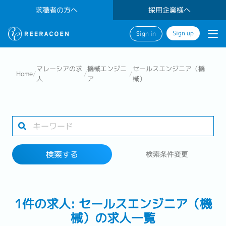
求職者の方へ
採用企業様へ
Sign up
Sign in
検索する
マレーシアの求
機械エンジニ
セールスエンジニア（機
Home
/
/
/
人
ア
械）
業界
勤務地
検索する
検索条件変更
検索する
1件の求人: セールスエンジニア（機
械）の求人一覧