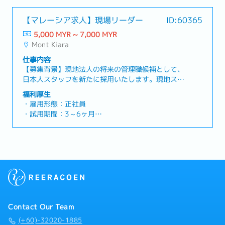
【マレーシア求人】現場リーダー
ID:60365
5,000 MYR ~ 7,000 MYR
Mont Kiara
仕事内容
【募集背景】現地法人の将来の管理職候補として、
日本人スタッフを新たに採用いたします。現地スタ
ッフとの連携を大切にしながら、日本人顧客との信
福利厚生
頼関係を築き、組織をリードしていける方を募集し
・雇用形態：正社員
ています。【仕事内容】現在、社長自らが行ってい
・試用期間：3～6ヶ月
る現場実務を引き継いでいただきます。単に作業を
・勤務体系：平日9:30 - 18:00（月〜金、土曜出勤
こなすだけでなく、ローカル技術スタッフ（エンジ
あり（シフト制）／昼休憩30分）
ニア）の指揮・管理、作業品質を安定させるための
・カレンダー：マレーシアのカレンダーに準ずる
仕組み作りまでを担う、当社の現場の要となるポジ
（土曜はシフトに準ずる）
ションです。【業務内容】・現場でのフロント対
・給与 : RM 5,000～7,000 （＋出張手当など別途
応・実務（全体の4〜5割）・ローカル技術スタッフ
相談）
の指揮・管理（全体の3割） ・在庫管理・発注（全
・手当各種：交通費/ガソリン代/出張費
体の1〜2割）
・勤務地：クアラルンプール【モントキアラ周辺】
・有給休暇：
Contact Our Team
○ 2年未満：8日
(+60)-32020-1885
○ 2年〜5年未満：12日