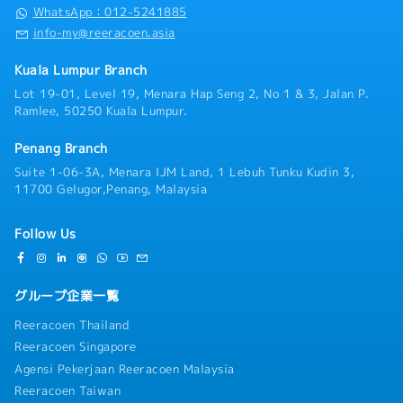
WhatsApp：012-5241885
○ 5年以上：16日
info-my@reeracoen.asia
・病気休暇：14日
・医療保険: 加入あり（病気・怪我などカバー可、
Kuala Lumpur Branch
年間RM500／診察料の50%を都度支給）
Lot 19-01, Level 19, Menara Hap Seng 2, No 1 & 3, Jalan P.
＜その他＞
Ramlee, 50250 Kuala Lumpur.
・渡航費用：なし
・就労ビザ：就労ビザサポートあり（RM7,000支
Penang Branch
給・条件合致の場合、新規EP発行も検討可）
Suite 1-06-3A, Menara IJM Land, 1 Lebuh Tunku Kudin 3,
・社用車：応相談
11700 Gelugor,Penang, Malaysia
・社用携帯：応相談
Follow Us
グループ企業一覧
Reeracoen Thailand
Reeracoen Singapore
Agensi Pekerjaan Reeracoen Malaysia
Reeracoen Taiwan