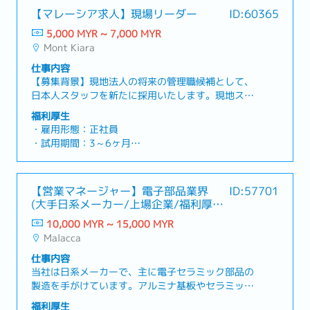
【マレーシア求人】現場リーダー
ID:60365
5,000 MYR ~ 7,000 MYR
Mont Kiara
仕事内容
【募集背景】現地法人の将来の管理職候補として、
日本人スタッフを新たに採用いたします。現地スタ
ッフとの連携を大切にしながら、日本人顧客との信
福利厚生
頼関係を築き、組織をリードしていける方を募集し
・雇用形態：正社員
ています。【仕事内容】現在、社長自らが行ってい
・試用期間：3～6ヶ月
る現場実務を引き継いでいただきます。単に作業を
・勤務体系：平日9:30 - 18:00（月〜金、土曜出勤
こなすだけでなく、ローカル技術スタッフ（エンジ
あり（シフト制）／昼休憩30分）
ニア）の指揮・管理、作業品質を安定させるための
・カレンダー：マレーシアのカレンダーに準ずる
【営業マネージャー】電子部品業界
ID:57701
仕組み作りまでを担う、当社の現場の要となるポジ
（土曜はシフトに準ずる）
(大手日系メーカー/上場企業/福利厚生
ションです。【業務内容】・現場でのフロント対
・給与 : RM 5,000～7,000 （＋出張手当など別途
充実)
応・実務（全体の4〜5割）・ローカル技術スタッフ
10,000 MYR ~ 15,000 MYR
相談）
の指揮・管理（全体の3割） ・在庫管理・発注（全
Malacca
・手当各種：交通費/ガソリン代/出張費
体の1〜2割）
・勤務地：クアラルンプール【モントキアラ周辺】
仕事内容
・有給休暇：
当社は日系メーカーで、主に電子セラミック部品の
○ 2年未満：8日
製造を手がけています。アルミナ基板やセラミック
○ 2年〜5年未満：12日
コンデンサ、LEDモジュール、クォーツガラスなど
福利厚生
○ 5年以上：16日