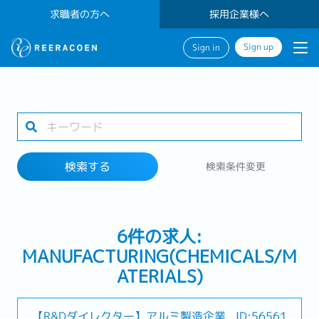
求職者の方へ
採用企業様へ
Sign up
Sign in
検索する
1 selected
検索する
検索条件変更
勤務地
6件の求人:
検索する
MANUFACTURING(CHEMICALS/M
ATERIALS)
【R&Dダイレクター】アルミ製造企業
ID:56561