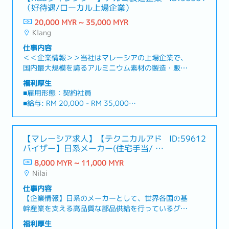
（好待遇/ローカル上場企業）
20,000 MYR ~ 35,000 MYR
Klang
仕事内容
＜＜企業情報＞＞当社はマレーシアの上場企業で、
国内最大規模を誇るアルミニウム素材の製造・販売
企業です。主に自動車や電子部品、建築資材に使用
福利厚生
される製品は、国内に留まらず、日本を始めとする
■雇用形態：契約社員
アジアや中東にも幅広いシェアを持っています。今
■給与: RM 20,000 - RM 35,000
回は事業拡大に伴い、R&Dのダイレクタージション
■試用期間 : なし
を募集します。今後更に世界にシェアを広げるため
■勤務体系：平日フレックス勤務、基本9時間労働
に、幅広い業界で通用する製品の研究開発をリード
（＊金曜のみ8時間労働、いずれも1時間のランチ休
【マレーシア求人】【テクニカルアド
ID:59612
してくれる方を探しています。研究開発の経験を存
憩含む）
バイザー】日系メーカー(住宅手当/ 社
分に活かせる、とても貴重なポジションです。【お
月ー木曜：朝7時半ー10時までに出勤 ＊例：
用車支給あり)
仕事内容】・顧客のニーズや市場調査・顧客からの
8,000 MYR ~ 11,000 MYR
朝7時半に出勤した場合、16時半退勤
問い合わせ対応・新製品の開発、運用テスト・コス
Nilai
金曜 ：朝7時半から9時までに出勤 ＊例：
ト管理や算出・技術研修やエンジニア開発プログラ
朝7時半に出勤した場合、15時半退勤
仕事内容
ムへの参
■勤務地：セランゴール州（クラン）
【企業情報】日系のメーカーとして、世界各国の基
加
■渡航費用：応相談
幹産業を支える高品質な部品供給を行っているグロ
など★本ポジションの魅力★・現地の上場企
■就労ビザ：会社負担にて申請・取得サポート有り
ーバル企業です。マレーシア拠点は、東南アジアに
業の貴重な日本人求人です・英語力は会話に抵抗が
福利厚生
■有給休暇：20日