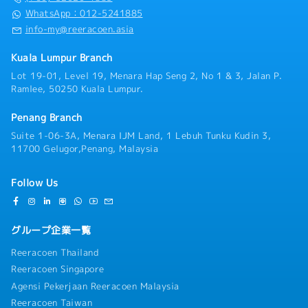
な業務内容】・生産戦略の立案と導入による、生産
WhatsApp：012-5241885
【その他】
効率の向上・コスト削減・品質改善の推進・設計・
info-my@reeracoen.asia
・就労ビザ取得サポートあり、費用は会社負担
品質・生産など他部門との連携による、納期・スケ
・家族ビザ取得サポートあり、費用は自己負担
ジュールの管理・リーン生産方式などを活用した、
Kuala Lumpur Branch
・片道航空券の費用：会社負担
生産プロセスの改善活動の推進・製造設備や工程の
Lot 19-01, Level 19, Menara Hap Seng 2, No 1 & 3, Jalan P.
継続的な評価・改善によるパフォーマンス向上・生
Ramlee, 50250 Kuala Lumpur.
産トラブルの原因分析と迅速な対策によるダウンタ
イムの最小化・作業指示書や標準作業手順書
Penang Branch
（SOP）の整備と運用のチェック・製造部門メンバ
ーの教育・評価・マネジメントによるスキル向上と
Suite 1-06-3A, Menara IJM Land, 1 Lebuh Tunku Kudin 3,
チーム強化・最新の製造技術や業界動向の調査・導
11700 Gelugor,Penang, Malaysia
入・サプライヤーとの連携による高品質な部材の安
定調達と課題対応・法規制や社内ルールに基づいた
Follow Us
コンプライアンスの徹底★魅力★・大手日系上場メ
ーカーで、最先端の電子部品の製造に携われるポジ
ション！・生産管理や調達、チーム育成など、幅広
グループ企業一覧
い業務を統括するハイレベルなマネジメントポジシ
ョン！
Reeracoen Thailand
Reeracoen Singapore
Agensi Pekerjaan Reeracoen Malaysia
Reeracoen Taiwan