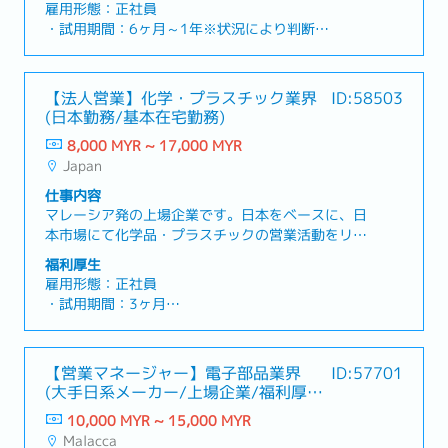
おける重要な製造・供給拠点として、幅広い分野の
ない方であれば挑戦可能です・日本人以外の外国人
雇用形態：正社員
■病床休暇：14日
主要メーカーとのお取引がございます。長年培って
も複数働く、国際的な職場環境です
・試用期間：6ヶ月～1年※状況により判断
■医療保険：入院保険（最大年間RM 100kまで）、
きた日本の高度な製造技術と、現地の機動力を融合
・勤務時間：
外来用保険
させた独自の強みを持っており、業績は非常に安定
平日 8:00 - 17:30
■医療費補助：歯科（年間RM200まで）
しています。この度、さらなる技術力の向上と組織
土日祝休み
■ボーナス：業績に応じて支給（年1度）
【法人営業】化学・プラスチック業界
ID:58503
体制の強化を目指し、マレーシア拠点の技術部門を
・休日数
(日本勤務/基本在宅勤務)
牽引していただける【テクニカルアドバイザー】を
年間121日(2026実績)
募集いたします。【主な業務内容】・設計から製作
8,000 MYR ~ 17,000 MYR
・カレンダー：マレーシアのカレンダーに準ずる
工程における技術指導・設備の保守、修繕指導・品
Japan
・基本給与：RM8,000 ～ 11,000 ※経験値やスキ
質問題の分析、対策指導・その他MDの補佐業務
ルに応じて変動
仕事内容
・ボーナス：あり ※業績、評価結果による
マレーシア発の上場企業です。日本をベースに、日
・保険加入：あり
本市場にて化学品・プラスチックの営業活動をリー
・医療費：上限あり
ドしていただける方を募集します。顧客との信頼関
福利厚生
・交通費 ：都度請求可能(燃料、高速代)
係構築、新規開拓、市場分析、契約交渉など幅広い
雇用形態：正社員
・出張手当：あり ※距離に応じる
業務を担当いただき、将来的には事業成長の中核を
・試用期間：3ヶ月
・有給休暇日数：12～21日／年（就業年数によ
担う役割を期待しています。【業務内容】・日本市
・勤務時間：平日 8時30分-17時30分 (日本時間)
る）
場での化学品・プラスチックの営業活動・新規顧客
・カレンダー：日本のカレンダーに準ずる
・病欠休暇日数：14～22日／年（就業年数によ
開拓および既存顧客との関係強化・契約交渉、パー
・勤務地：日本国内
る）
【営業マネージャー】電子部品業界
ID:57701
トナーシップ構築・展示会や業界イベントでの企業
・基本給与：RM8,000 ~ 17,000 ※経験値やスキ
・会社支給：社用車貸与、住居(Max3000RM)、ユ
(大手日系メーカー/上場企業/福利厚生
代表活動・売上管理、業績予測、市場分析の実施★
ルに応じて変動
ニフォーム、作業靴
充実)
魅力★・日本国内のクライアントへの訪問を除き、
10,000 MYR ~ 15,000 MYR
・賞与：あり ※業績に応じる
・運転免許：専属運転手がいないため必須。ない場
日本国内にて基本在宅勤務！・マレーシア大手グル
Malacca
・社用携帯電話：あり