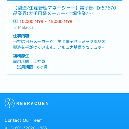
高い専門性と実行力を兼ね備えた品質管理マネージ
系上場メーカーにて、最先端の電子部品を取扱う営
・勤務地：マラッカ
【製造/生産管理マネージャー】電子部
ID:57670
ャーを募集します。本ポジションでは、製品が常に
業のポジション！・顧客対応から営業戦略の立案、
・基本給与：RM10,000 ~ 15,000 ※経験値やス
品業界(大手日系メーカー/上場企業/福
一定の品質基準を満たせるよう、品質管理体制の構
社内連携まで幅広く担当！提案力とマネジメント力
キルに応じて変動
利厚生充実
築・運用を行うとともに、リーダーシップを発揮し
を磨ける環境！・現地法人の営業チームをけん引
10,000 MYR ~ 15,000 MYR
・業績賞与：あり ※業績に応じる
てチーム内外と円滑に連携し、品質の維持・向上に
し、日系グローバル企業の成長を支えるキーパーソ
Malacca
・社用携帯電話：あり
貢献していただきます。また、社内だけでなく、取
ンとして活躍できるチャンス！
・公的年金（EPF）：あり
仕事内容
引先を含む社外関係者とも連携し、グループ全体で
・有給休暇：年間8日
当社は日系メーカーで、主に電子セラミック部品の
定められた品質基準の達成を目指していただく、や
・病気休暇：年間14日
製造を手がけています。アルミナ基板やセラミック
りがいのあるポジションです！【業務内容】・顧客
コンデンサ、LEDモジュール、クォーツガラスなど
満足を目指し、品質管理のルールや手順を策定・品
福利厚生
【その他】
を生産し、自動車や5G、IoTといった先端分野に供
質に関するデータを分析して傾向を把握し、改善点
雇用形態：正社員
・就労ビザ取得サポートあり、費用は会社負担
給しています。品質と環境への配慮にも注力してお
を提案・品質管理チームの指導・育成・他部門と連
・試用期間：6ヶ月
・家族ビザ取得サポートあり、費用は自己負担
り、国際認証の取得や地域社会への貢献も積極的に
携し、全社の目標に沿った品質管理体制の構築・品
・勤務時間：平日 8:00～17:25
・片道航空券の費用：会社負担
行っています。【職務概要】この度、製造業でのマ
質監査の実施・品質に関する書類や記録の管理・品
・カレンダー：マレーシアのカレンダーに準ずる
ネジメント経験を豊富にお持ちな製造 / 生産管理マ
質管理の観点から、新しい製品の開発支援・品質管
・勤務地：マラッカ
ネージャーを募集します。本ポジションでは、生産
理に関する最新の動向のキャッチアップ、チームへ
・基本給与：RM10,000 ~ 15,000 ※経験値やス
プロセスの全体的な管理と最適化を通じて、製品の
の共有★魅力★・大手日系上場メーカーで、最先端
キルに応じて変動
品質と製造効率の向上の推進をいただくとともに、
の電子部品製造の品質管理に携われるポジショ
・業績賞与：あり ※業績に応じる
製造チームをリードし、各部門との連携を図りなが
ン！・品質データの分析や監査対応など、マルチな
・社用携帯電話：あり
ら、継続的な改善や戦略的な意思決定を行うこと
スキルを活かして活躍できるチャンス！・日系上場
・公的年金（EPF）：あり
で、オペレーションの最適化を実現していただきま
メーカーの品質体制を現地でリード！グローバル基
・有給休暇：年間8日
Contact Our Team
す。製造分野でのマネジメント経験を活かして、チ
準のスキルを習得できる環境！
・病気休暇：年間14日
ームと組織の成長に貢献したい方、必見です！【主
(+60)-32020-1885