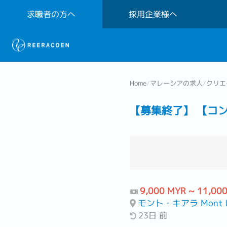
求職者の方へ
採用企業様へ
Home
/
マレーシアの求人
/
クリエ
【募集終了】 【コ
9,000 MYR ~ 11,00
モント・キアラ Mont K
23日 前