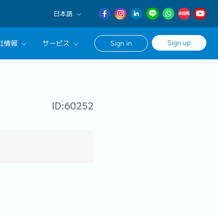
日本語
English
Sign up
社情報
サービス
Sign in
日本語
簡体中文
サルタントに相談する
ンセリングサービス
ID:60252
ージ