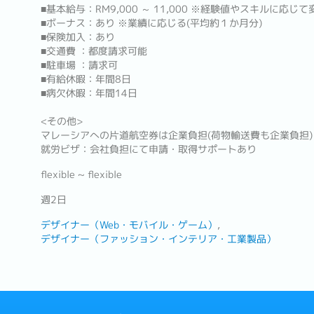
■基本給与：RM9,000 ～ 11,000 ※経験値やスキルに応じて
■ボーナス：あり ※業績に応じる(平均約１か月分)
■保険加入：あり
■交通費 ：都度請求可能
■駐車場 ：請求可
■有給休暇：年間8日
■病欠休暇：年間14日
<その他>
マレーシアへの片道航空券は企業負担(荷物輸送費も企業負担)
就労ビザ：会社負担にて申請・取得サポートあり
flexible ~ flexible
週2日
デザイナー（Web・モバイル・ゲーム）
デザイナー（ファッション・インテリア・工業製品）