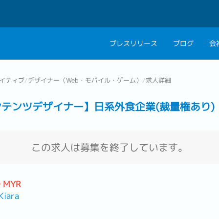
プレスリリース
ブログ
会
会社概要
キャリアコン
イティブ
/
デザイナー（Web・モバイル・ゲーム）
/
求人詳細
私たちの考え方
キャリアカウ
ンテンツデザイナー】日系外食企業(裁量権あり)
グループ代表メッセ
採用情報
この求人は募集を終了しています。
0 MYR
iara