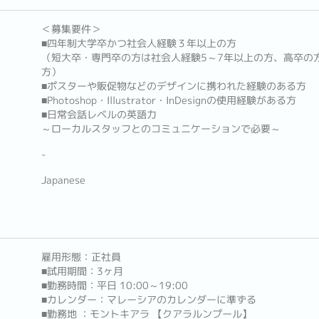
＜募集要件＞
■四年制大学卒かつ社会人経験３年以上の方
（短大卒・専門卒の方は社会人経験5～7年以上の方、高卒の方
方）
■ポスターや販促物などのデザインに携われた経験のある方
■Photoshop・Illustrator・InDesignの使用経験がある方
■日常会話レベルの英語力
～ローカルスタッフとのコミュニケーションで必要～
-
Japanese
雇用形態：正社員
■試用期間：3ヶ月
■勤務時間：平日 10:00～19:00
■カレンダー：マレーシアのカレンダーに準ずる
■勤務地 ：モントキアラ 【クアラルンプール】