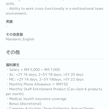
skills.
・Ability to work cross-functionally in a multinational team
environment.
英語
-
その他言語
Mandarin, English
その他
福利厚生
・Salary = RM 5,000 ~ RM 7,000
・AL: <2Y 16 days, 2~5Y 18 days, >5Y 20 days
・MC: <2Y 14 days, 2~5Y 18days, >5Y 22 days
・Monthly Phone Allowance ＝ RM150
・Monthly Staff Entitlement Product (Can claim 6 products
per month)
・Medical, health insurance coverage
・Bonus (discretional)
・Company Activities: Team Gathering, Annual Dinner,