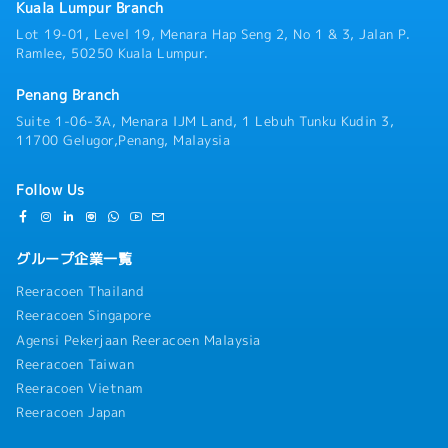
アント間のコーディネーション業務※業務内容について
Kuala Lumpur Branch
は人員バランスによって多少変更のある可能性がござい
Lot 19-01, Level 19, Menara Hap Seng 2, No 1 & 3, Jalan P.
ます。 専門性の高い実務よりは、ローカルのスタッフ
Ramlee, 50250 Kuala Lumpur.
とお客様とのコミュニケーションサポートが主業務とな
ります。★魅力★・各国でキャリアを積んできた優秀な
Penang Branch
メンバーと働けます・駅近、アクセスのよい好立地で
す・しっかりゴール設定のもと評価されるため昇給・昇
Suite 1-06-3A, Menara IJM Land, 1 Lebuh Tunku Kudin 3,
格の機会が期待できます
11700 Gelugor,Penang, Malaysia
Follow Us
グループ企業一覧
Reeracoen Thailand
Reeracoen Singapore
Agensi Pekerjaan Reeracoen Malaysia
Reeracoen Taiwan
Reeracoen Vietnam
Reeracoen Japan