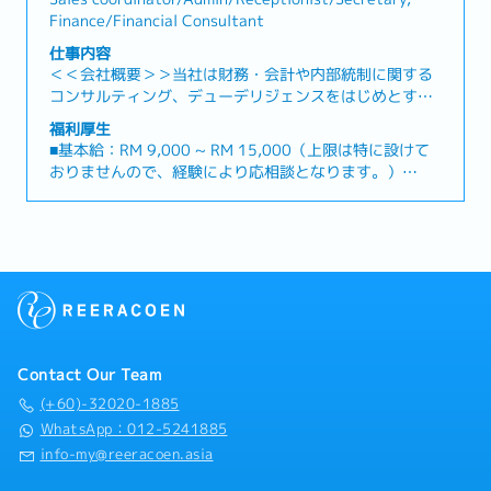
Finance/Financial Consultant
仕事内容
＜＜会社概要＞＞当社は財務・会計や内部統制に関する
コンサルティング、デューデリジェンスをはじめとする
会計コンサルティングファームです。大手監査法人やコ
福利厚生
ンサルティングファームでの幅広い業務経験や、金融機
■基本給：RM 9,000 ~ RM 15,000（上限は特に設けて
関における実務経験を有するメンバーが在籍し、アドバ
おりませんので、経験により応相談となります。）
イサリーサービスを提供しています。日系企業の海外進
■交通費：RM100／月
出支援・国際税務のご相談・現地の関連企業のご紹介や
■雇用形態：正社員
現地情勢の情報提供などアジアでのネットワークが豊富
■試用期間：3ヶ月～6 ヶ月
なので、複数地域に進出されている企業様へ品質の高い
■休日：マレーシア暦通り、法律に準ずる
サービスの同時提供が可能です。会計業務のご経験を活
■有給：14日スタート（勤続年数によって変動）
かしてお仕事をされたい方必見のポジションです。＜主
■メディカルリーブ(MC)：年14日
な業務＞（１）マレーシア新規進出支援（２）税務アド
■医療費負担：年間上限1,000MYR
バイザリー業務（３）会計顧問、BPO（４）会計監査
■就労ビザサポート有
（５）トランズアクション（６）IPO支援具体的に
■昇給：年1回
Contact Our Team
は… ■ローカルスタッフから上がってくる記帳業務、税
■ボーナス：年1回（業績により変動）
務申告業務、会計報告（月次）、監査対応、記帳代行処
(+60)-32020-1885
理などの確認 ■ライセンス申請サポート、問い合わせ対
WhatsApp：012-5241885
応 ■外国人用ビザの申請サポート ■全体のクオリティ
info-my@reeracoen.asia
マネジメント ■ローカルスタッフによるチームとクライ