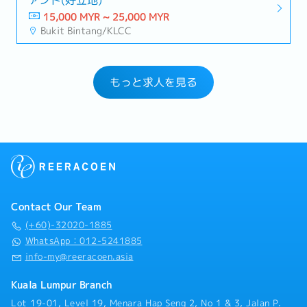
15,000 MYR ~ 25,000 MYR
Bukit Bintang/KLCC
もっと求人を見る
Contact Our Team
(+60)-32020-1885
WhatsApp：012-5241885
info-my@reeracoen.asia
Kuala Lumpur Branch
Lot 19-01, Level 19, Menara Hap Seng 2, No 1 & 3, Jalan P.