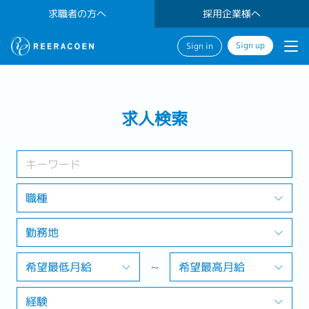
求職者の方へ
採用企業様へ
Sign up
Sign in
検索する
求人検索
業界
勤務地
職種
勤務地
検索する
希望最低月給
~
希望最高月給
経験