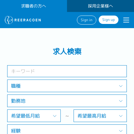
求職者の方へ
採用企業様へ
Sign up
Sign in
検索する
求人検索
業界
勤務地
職種
勤務地
検索する
希望最低月給
~
希望最高月給
経験