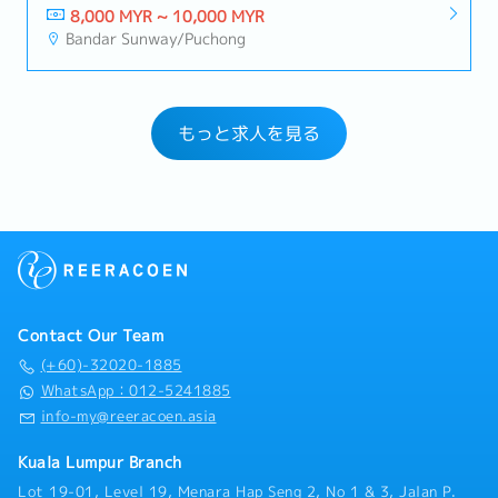
8,000 MYR ~ 10,000 MYR
Bandar Sunway/Puchong
もっと求人を見る
Contact Our Team
(+60)-32020-1885
WhatsApp：012-5241885
info-my@reeracoen.asia
Kuala Lumpur Branch
Lot 19-01, Level 19, Menara Hap Seng 2, No 1 & 3, Jalan P.