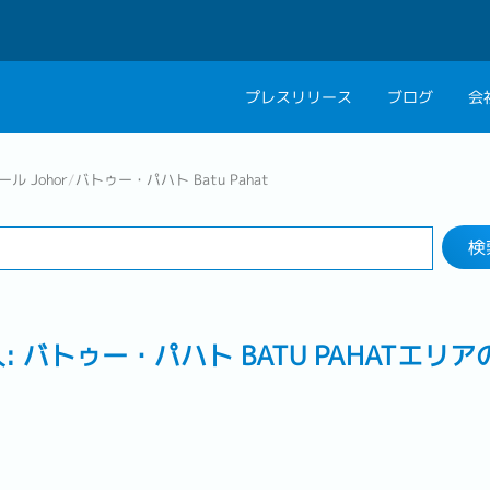
プレスリリース
ブログ
会
検索する
会社概要
キャリアコン
ル Johor
/
バトゥー・パハト Batu Pahat
業界
1 selected
私たちの考え方
キャリアカウ
検
グループ代表メッセ
採用情報
: バトゥー・パハト BATU PAHATエリ