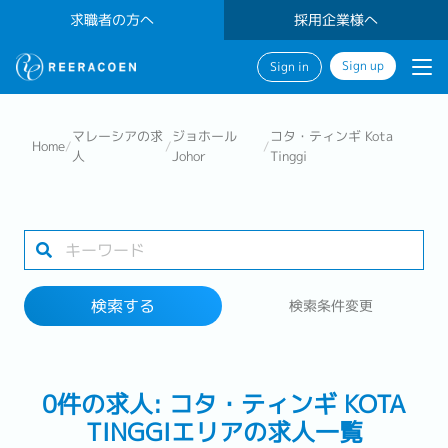
求職者の方へ
採用企業様へ
Sign up
Sign in
検索する
マレーシアの求
ジョホール
コタ・ティンギ Kota
Home
/
/
/
人
Johor
Tinggi
業界
1 selected
検索する
検索条件変更
検索する
0件の求人: コタ・ティンギ KOTA
TINGGIエリアの求人一覧