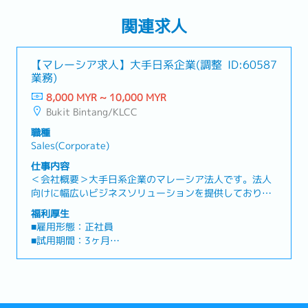
関連求人
【マレーシア求人】大手日系企業(調整
ID:60587
業務)
8,000 MYR ~ 10,000 MYR
Bukit Bintang/KLCC
職種
Sales(Corporate)
仕事内容
＜会社概要＞大手日系企業のマレーシア法人です。法人
向けに幅広いビジネスソリューションを提供しており、
企業の事業運営や成長を支援しています。日本を含む海
福利厚生
外拠点と連携しながら、マレーシア市場で事業を展開し
■雇用形態：正社員
ています。＜業務内容＞・日本本社向け各種レポートの
■試用期間：3ヶ月
作成・提出・定例報告（オフィス状況、人員状況など）
■勤務時間：平日 9:00～17:30
の取りまとめ・日本本社からの依頼事項について、現地
■カレンダー：マレーシアのカレンダーに準ずる
スタッフへの確認・調整・日本本社からの出張者（平均
■勤務地 ：KLCC 【クアラルンプール】
月1回程度）の出張・スケジュール手配・日本本社と現
■基本給与：RM8,000 ～ 10,000 ※経験値やスキルに応
地スタッフ間の英語でのコミュニケーションサポート・