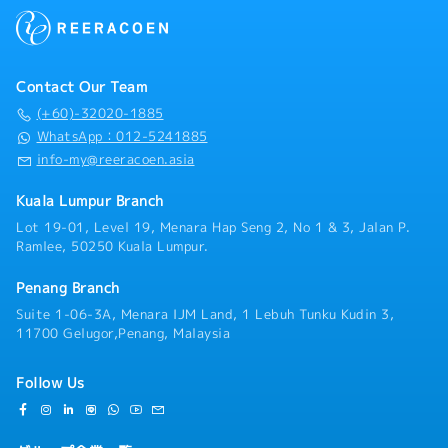
じて変動
社内ルールやマニュアルの確認・更新およびスタッフへ
の周知・商品・サービスの企画・開発サポート・取引先
■ボーナス：あり ※業績に応じる(平均約3か月分)
との調整や本社承認プロセスのサポート・必要に応じて
■保険加入：あり(重度疾病保障特約付き団体生命保険)
顧客訪問・打ち合わせへの同行・各種アドミン業務や突
■社用携帯：あり
Contact Our Team
発的な対応など、幅広い業務サポート
■交通費 ：なし
(+60)-32020-1885
■社員旅行：年1回（業績に応じて）
WhatsApp：012-5241885
■出張手当：あり
info-my@reeracoen.asia
■有給休暇：年間14日
■病欠休暇：年間14日
Kuala Lumpur Branch
<その他>
Lot 19-01, Level 19, Menara Hap Seng 2, No 1 & 3, Jalan P.
マレーシアへの片道航空券は個人負担
Ramlee, 50250 Kuala Lumpur.
就労ビザ：会社負担にて申請・取得サポートあり
社用車支給： あり（業務における使用に限定・通勤やプ
Penang Branch
ライベートでの使用は不可）
Suite 1-06-3A, Menara IJM Land, 1 Lebuh Tunku Kudin 3,
11700 Gelugor,Penang, Malaysia
Follow Us