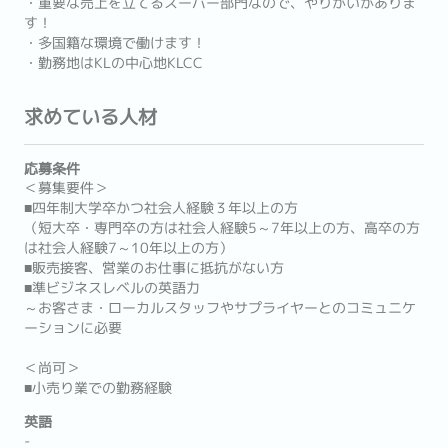
・重要な売上を立てるスーパー部門なので、やりがいがありま
す！
・多国籍な環境で働けます！
・勤務地はKLの中心地KLCC
求めている人材
応募条件
＜募集要件＞
■四年制大学卒かつ社会人経験３年以上の方
（短大卒・専門卒の方は社会人経験5～7年以上の方、高卒の方
は社会人経験7～10年以上の方）
■販売接客、営業のお仕事に抵抗がない方
■準ビジネスレベルの英語力
～お客さま・ローカルスタッフやサプライヤーとのコミュニケ
ーションに必要
＜尚可＞
■小売り業での勤務経験
英語
-