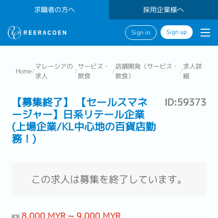
求職者の方へ
採用企業様へ
Sign up
Sign in
マレーシアの
サービス・
店舗開発（サービス・
求人詳
Home
/
/
/
/
求人
飲食
飲食）
細
【募集終了】 【セールスマネ
ID:59373
ージャー】日系リテール企業
(上場企業/KL中心地の百貨店勤
務！)
この求人は募集を終了しています。
8,000 MYR ~ 9,000 MYR