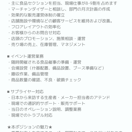
・主に食品セクションを担当、現場仕事が8-9割を占めます
・マーチャンダイザーと相談し、部門の月次計画の作成
・効果的な販売運営体制の確立
・店舗施設や環境などの顧客サービスを維持および改善。
・フロアレイアウトの効率化
・お客様からのお問合せ対応
・店頭のプロモーション、施策相談・運営
・売り場の売上、在庫管理、マネジメント
■ イベント運営業務
・随時開催される食品催事の準備・運営
・会場設営（什器配置、備品設置、ブース準備など）
・撤収作業、備品管理
・商品数量の確認、不良・破損チェック
■ サプライヤー対応
・日本から来訪する生産者・メーカー担当者のアテンド
・現場での通訳的サポート・販売サポート
・当日のオペレーション説明、調整業務
・現場でのトラブル対応
★本ポジションの魅力★