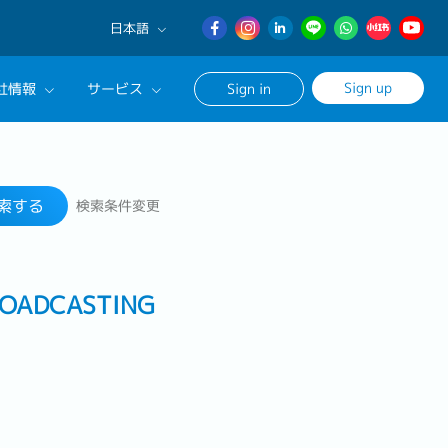
日本語
English
Sign up
社情報
サービス
Sign in
日本語
簡体中文
サルタントに相談する
検索する
ンセリングサービス
索する
検索条件変更
ージ
ROADCASTING