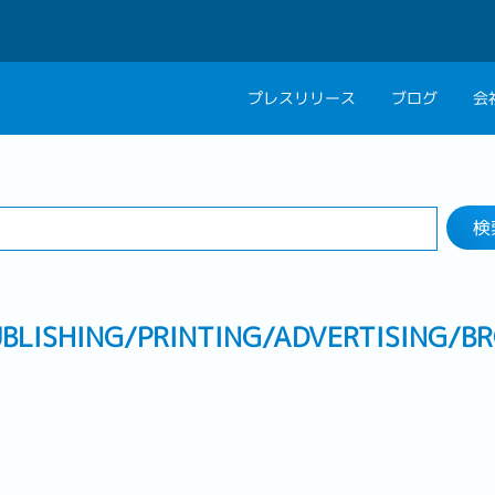
プレスリリース
ブログ
会
検索する
会社概要
キャリアコン
1 selected
勤務地
私たちの考え方
キャリアカウ
検
グループ代表メッセ
採用情報
LISHING/PRINTING/ADVERTISING/B