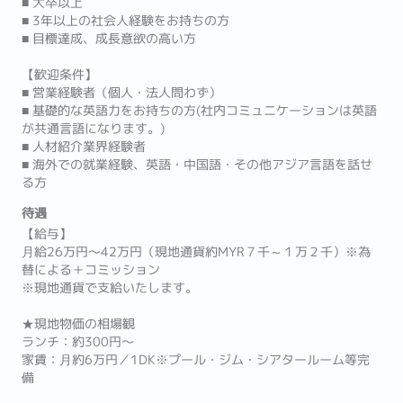
■ 大卒以上
■ 3年以上の社会人経験をお持ちの方
■ 目標達成、成長意欲の高い方
【歓迎条件】
■ 営業経験者（個人・法人問わず）
■ 基礎的な英語力をお持ちの方(社内コミュニケーションは英語
が共通言語になります。)
■ 人材紹介業界経験者
■ 海外での就業経験、英語・中国語・その他アジア言語を話せ
る方
待遇
【給与】
⽉給26万円〜42万円（現地通貨約MYR７千～１万２千）※為
替による＋コミッション
※現地通貨で支給いたします。
★現地物価の相場観
ランチ：約300円〜
家賃：⽉約6万円／1DK※プール・ジム・シアタールーム等完
備