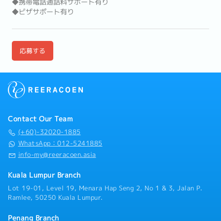
◆携帯電話通話料サポート有り
◆ビザサポート有り
応募する
Contact Our Team
(+60)-32020-1885
WhatsApp：012-5241885
info-my@reeracoen.asia
Kuala Lumpur Branch
Lot 19-01, Level 19, Menara Hap Seng 2, No 1 & 3, Jalan P.
Ramlee, 50250 Kuala Lumpur.
Penang Branch