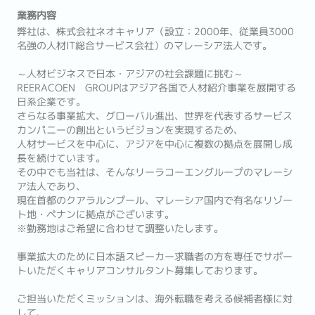
業務内容
弊社は、株式会社ネオキャリア（設立：2000年、従業員3000
名強の人材IT総合サービス会社）のマレーシア法人です。
～人材ビジネスで日本・アジアの社会課題に挑む～
REERACOEN GROUPはアジア各国で人材紹介事業を展開する
日系企業です。
さらなる事業拡大、グローバル進出、世界を代表するサービス
カンパニーの創出というビジョンを実現するため、
人材サービスを中心に、アジアを中心に複数の拠点を展開し成
長を続けています。
その中でも当社は、そんなリーラコーエングループのマレーシ
ア法人であり、
現在首都のクアラルンプール、マレーシア国内で有名なリゾー
ト地・ペナンに拠点がございます。
※勤務地はご希望に合わせて調整いたします。
事業拡大のために日本語スピーカー求職者の方を専任でサポー
トいただくキャリアコンサルタント募集しております。
ご担当いただくミッションは、海外転職を考える候補者様に対
して、